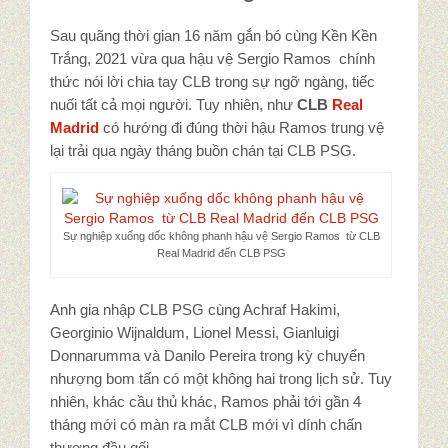
Sau quãng thời gian 16 năm gắn bó cùng Kền Kền
Trắng, 2021 vừa qua hậu vệ Sergio Ramos chính
thức nói lời chia tay CLB trong sự ngỡ ngàng, tiếc
nuối tất cả mọi người. Tuy nhiên, như
CLB
Real
Madrid
có hướng đi đúng thời hậu Ramos trung vệ
lại trải qua ngày tháng buồn chán tại CLB PSG.
Sự nghiệp xuống dốc không phanh hậu vệ Sergio Ramos từ CLB
Real Madrid đến CLB PSG
Anh gia nhập CLB PSG cùng Achraf Hakimi,
Georginio Wijnaldum, Lionel Messi, Gianluigi
Donnarumma và Danilo Pereira trong kỳ chuyển
nhượng bom tấn có một không hai trong lịch sử. Tuy
nhiên, khác cầu thủ khác, Ramos phải tới gần 4
tháng mới có màn ra mắt CLB mới vì dính chấn
thương đầu gối.