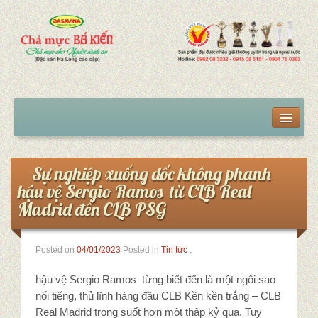
Trang chủ
Sản phẩm
Sự nghiệp xuống dốc không phanh
hậu vệ Sergio Ramos từ CLB Real
Chả mực giã tay
Madrid đến CLB PSG
Chả mực giã tay VIP
Posted on
04/01/2023
Posted in
Tin tức
.
Chả mực giã tay hút chân không
hậu vệ Sergio Ramos từng biết đến là một ngôi sao
Mua chả mực tại Hà Nội
nổi tiếng, thủ lĩnh hàng đầu CLB Kền kền trắng – CLB
Real Madrid trong suốt hơn một thập kỷ qua. Tuy