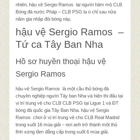
Tin tức
nhiên, hậu vệ Sergio Ramos lại người hâm mộ CLB
Bóng đá nước Pháp – CLB PSG la ó chỉ sau nửa
năm gia nhập đội bóng này.
Góc báo chí
hậu vệ Sergio Ramos –
Đặc sản Quảng Ninh
Tứ ca Tây Ban Nha
Món Mực
Hồ sơ huyền thoại hậu vệ
Sergio Ramos
Liên hệ
hậu vệ Sergio Ramos là một cầu thủ bóng đá
chuyên nghiệp người Tây ban Nha và hiện thi đấu tại
vị trí trung vệ cho CLB CLB PSG tại Ligue 1 và ĐT
bóng đá quốc gia Tây Ban Nha. hậu vệ Sergio
Ramos chơi ở vị trí trung vệ cho CLB Real Madrid
trong suốt 16 mùa giải – nơi anh trở thành một thủ
lĩnh xứng tầm đẳng cấp trong suốt 6 mùa giải.