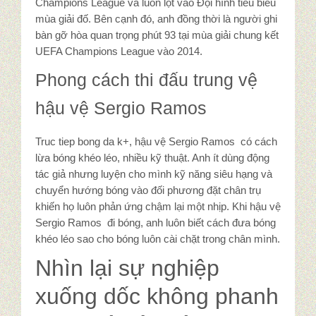
Champions League và luồn lọt vào Đội hình tiêu biểu
mùa giải đố. Bên cạnh đó, anh đồng thời là người ghi
bàn gỡ hòa quan trọng phút 93 tại mùa giải chung kết
UEFA Champions League vào 2014.
Phong cách thi đấu trung vệ
hậu vệ Sergio Ramos
Truc tiep bong da k+, hậu vệ Sergio Ramos có cách
lừa bóng khéo léo, nhiều kỹ thuật. Anh ít dùng động
tác giả nhưng luyện cho mình kỹ năng siêu hạng và
chuyển hướng bóng vào đối phương đặt chân trụ
khiến họ luôn phản ứng chậm lại một nhịp. Khi hậu vệ
Sergio Ramos đi bóng, anh luôn biết cách đưa bóng
khéo léo sao cho bóng luôn cài chặt trong chân mình.
Nhìn lại sự nghiệp
xuống dốc không phanh