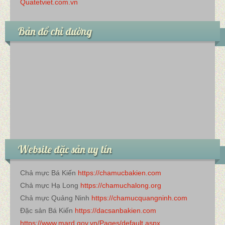
Quatetviet.com.vn
Bản đồ chỉ đường
Website đặc sản uy tín
Chả mực Bá Kiến
https://chamucbakien.com
Chả mực Hạ Long
https://chamuchalong.org
Chả mực Quảng Ninh
https://chamucquangninh.com
Đặc sản Bá Kiến
https://dacsanbakien.com
https://www.mard.gov.vn/Pages/default.aspx