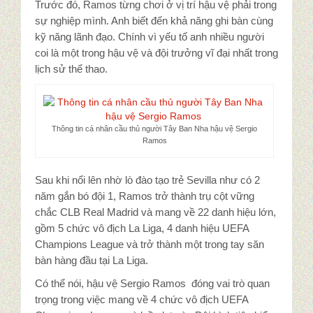
Trước đó, Ramos từng chơi ở vị trí hậu vệ phải trong
sự nghiệp mình. Anh biết đến khả năng ghi bàn cùng
kỹ năng lãnh đạo. Chính vì yếu tố anh nhiều người
coi là một trong hậu vệ và đội trưởng vĩ đại nhất trong
lịch sử thể thao.
Thông tin cá nhân cầu thủ người Tây Ban Nha hậu vệ Sergio
Ramos
Sau khi nổi lên nhờ lò đào tạo trẻ Sevilla như có 2
năm gắn bó đội 1, Ramos trở thành trụ cột vững
chắc CLB Real Madrid và mang về 22 danh hiệu lớn,
gồm 5 chức vô địch La Liga, 4 danh hiệu UEFA
Champions League và trở thành một trong tay săn
bàn hàng đầu tại La Liga.
Có thể nói, hậu vệ Sergio Ramos đóng vai trò quan
trọng trong việc mang về 4 chức vô địch UEFA