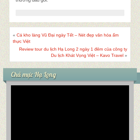
«
Cá kho làng Vũ Đại ngày Tết – Nét đẹp văn hóa ẩm
thực Việt
Review tour du lịch Hạ Long 2 ngày 1 đêm của công ty
Du lịch Khát Vọng Việt – Kavo Travel
»
Chả mực Hạ Long