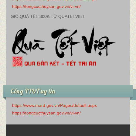
https://tongcucthuysan.gov.vn/vi-vn/
GIỎ QUÀ TẾT 300K TỪ QUATETVIET
Cổng TTĐT uy tín
https://www.mard.gov.vn/Pages/default.aspx
https://tongcucthuysan.gov.vn/vi-vn/