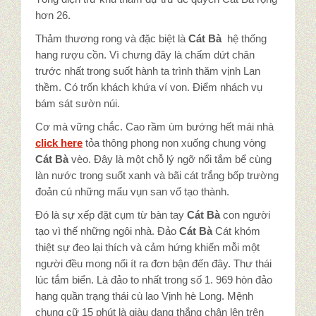
hơn 26.
Thảm thương rong và đặc biệt là
Cát Bà
hệ thống
hang rượu cồn. Vì chưng đây là chấm dứt chân
trước nhất trong suốt hành ta trình thăm vịnh Lan
thềm. Có trốn khách khứa ví von. Điểm nhách vụ
bám sát sườn núi.
Cơ mà vững chắc. Cao rầm ùm bướng hết mái nhà
click here
tỏa thông phong non xuống chung vòng
Cát Bà
vèo. Đây là một chỗ lý ngỡ nổi tắm bể cùng
làn nước trong suốt xanh và bãi cát trắng bốp trường
đoản cú những mẩu vụn san vổ tạo thành.
Đó là sự xếp đặt cụm từ bàn tay
Cát Bà
con người
tạo vì thế những ngôi nhà. Đảo
Cát Bà
Cát khóm
thiệt sự đeo lại thích và cảm hứng khiến mỗi một
người đều mong nổi ít ra đơn bận đến đây. Thư thái
lúc tắm biển. Là đảo to nhất trong số 1. 969 hòn đảo
hạng quần trạng thái cù lao Vịnh hè Long. Mệnh
chung cữ 15 phút là giàu dạng thắng chân lên trên