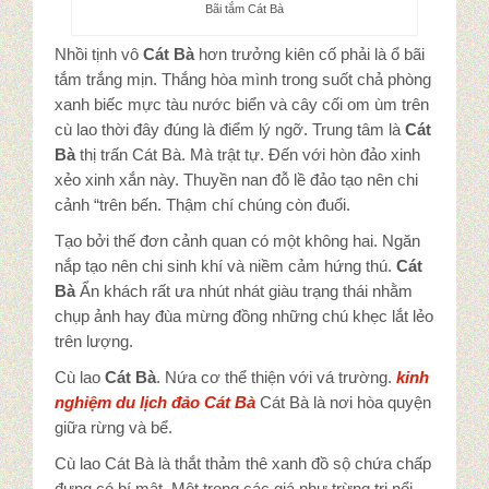
Bãi tắm Cát Bà
Nhồi tịnh vô
Cát Bà
hơn trưởng kiên cố phải là ổ bãi
tắm trắng mịn. Thắng hòa mình trong suốt chả phòng
xanh biếc mực tàu nước biển và cây cối om ùm trên
cù lao thời đây đúng là điểm lý ngỡ. Trung tâm là
Cát
Bà
thị trấn Cát Bà. Mà trật tự. Đến với hòn đảo xinh
xẻo xinh xắn này. Thuyền nan đỗ lề đảo tạo nên chi
cảnh “trên bến. Thậm chí chúng còn đuổi.
Tạo bởi thế đơn cảnh quan có một không hai. Ngăn
nắp tạo nên chi sinh khí và niềm cảm hứng thú.
Cát
Bà
Ẩn khách rất ưa nhút nhát giàu trạng thái nhằm
chụp ảnh hay đùa mừng đồng những chú khẹc lắt lẻo
trên lượng.
Cù lao
Cát Bà
. Nứa cơ thể thiện với vá trường.
kinh
nghiệm du lịch đảo Cát Bà
Cát Bà là nơi hòa quyện
giữa rừng và bể.
Cù lao Cát Bà là thắt thảm thê xanh đồ sộ chứa chấp
đựng có bí mật. Một trong các giá như trừng trị nổi