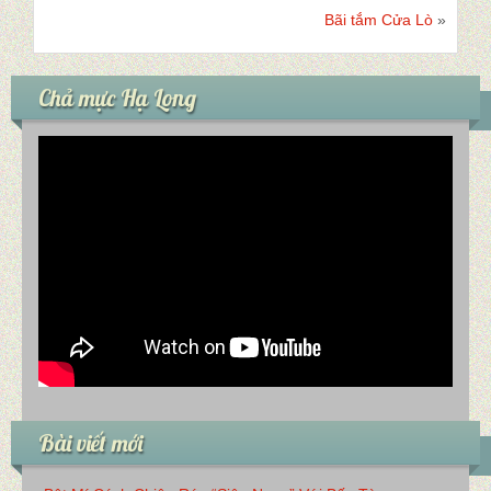
Bãi tắm Cửa Lò
»
Chả mực Hạ Long
Bài viết mới