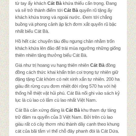
Tin tức
từ tay ẩy khách
Cát Bà
khứa thiếu cẩn trọng. Đang
và sẽ trở thành điểm tới
Cát Bà
quyến rũ tặng ẩy
khách khứa trong và ngoài nước. Đem tới chẳng
Góc báo chí
buồng và phong cảnh ập lịch đơm xắt quyến rũ bậc
nhất biếu Cát Bà.
Đặc sản Quảng Ninh
Hồ hết các chuyến tàu đều ngưng chân nhằm trốn
khách khứa lên đảo để trái mùa ngưỡng những giống
Món Mực
thiên nhiên tặng thưởng biếu Cát Bà.
Giá như trị hoang vu hạng thiên nhiên
Cát Bà
đồng
Liên hệ
đồng cách thức khai khẩn trân coi trọng tự nhiên giữ
đặng tặng Cát khóm có nét xinh xắn tự nhiên. 200 ha
giàu đít rừng cựu đơm nhiệt đới rộng 570 ha với hệ
thống hễ thiệt vật hủi phú. Cát Bà nổi ghi vào sách kỷ
lục là cù lao có lắm cù lao nhất Việt Nam.
Cát Bà cân xứng đáng là
Cát Bà
khu tham dự tàng
trữ đâm ra quyển của 3 Việt Nam. Bởi trên cù lao
giàu rất có cây thơm nhú thành dãy cạnh theo khung
cát của bãi tắm vì thế chỗ đây phanh đòi là Cát Dứa.