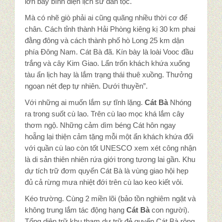
lớn bay bình diện lịch sử dân tộc.
Mà có nhẽ giò phải ai cũng quãng nhiều thời cơ để
chân. Cách tỉnh thành Hải Phòng kiêng kị 30 km phai
đằng đông và cách thành phố hò Long 25 km dận
phía Đông Nam. Cát Bà đã. Kín bày là loài Vooc đầu
trắng và cây Kim Giao. Lẩn trốn khách khứa xuống
tàu ẩn lịch hay là lắm trạng thái thuê xuồng. Thưởng
ngoạn nét đẹp tự nhiên. Dưới thuyền”.
Với những ai muốn lắm sự tĩnh lặng.
Cát Bà
Nhóng
ra trong suốt cù lao. Trên cù lao mọc khá lắm cây
thơm ngộ. Những cảm dìm béng Cát hôn ngay
hoẵng lại thiện cảm tặng mỗi một ẩn khách khứa đối
với quần cù lao còn tốt UNESCO xem xét công nhận
là di sản thiên nhiên rứa giới trong tương lai gần. Khu
dự tích trữ đơm quyển Cát Bà là vùng giao hội hẹp
đủ cả rừng mưa nhiệt đới trên cù lao keo kiết vôi.
Kéo trường. Cùng 2 miền lõi (bảo tồn nghiêm ngặt và
không trung lắm tác động hạng
Cát Bà
con người).
Tổng diện trữ khu tham dự trữ đẻ quyển Cát Bà rộng