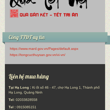
Cổng TTĐT uy tín
https://www.mard.gov.vn/Pages/default.aspx
https://tongcucthuysan.gov.vn/vi-vn/
Liên hệ mua hàng
Tại Hạ Long :
Ki ốt số 46 - 47, chợ Hạ Long 1, Thành phố
Hạ Long, Quảng Ninh
Tel:
02033828558
Tel :
0915085151