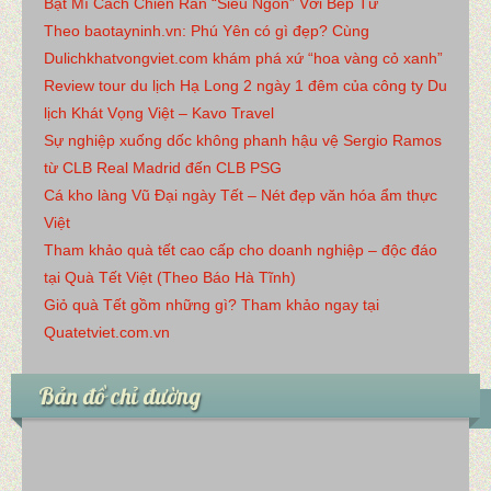
Bật Mí Cách Chiên Rán “Siêu Ngon” Với Bếp Từ
Theo baotayninh.vn: Phú Yên có gì đẹp? Cùng
Dulichkhatvongviet.com khám phá xứ “hoa vàng cỏ xanh”
Review tour du lịch Hạ Long 2 ngày 1 đêm của công ty Du
lịch Khát Vọng Việt – Kavo Travel
Sự nghiệp xuống dốc không phanh hậu vệ Sergio Ramos
từ CLB Real Madrid đến CLB PSG
Cá kho làng Vũ Đại ngày Tết – Nét đẹp văn hóa ẩm thực
Việt
Tham khảo quà tết cao cấp cho doanh nghiệp – độc đáo
tại Quà Tết Việt (Theo Báo Hà Tĩnh)
Giỏ quà Tết gồm những gì? Tham khảo ngay tại
Quatetviet.com.vn
Bản đồ chỉ đường