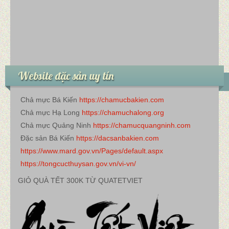
Website đặc sản uy tín
Chả mực Bá Kiến
https://chamucbakien.com
Chả mực Hạ Long
https://chamuchalong.org
Chả mực Quảng Ninh
https://chamucquangninh.com
Đặc sản Bá Kiến
https://dacsanbakien.com
https://www.mard.gov.vn/Pages/default.aspx
https://tongcucthuysan.gov.vn/vi-vn/
GIỎ QUÀ TẾT 300K TỪ QUATETVIET