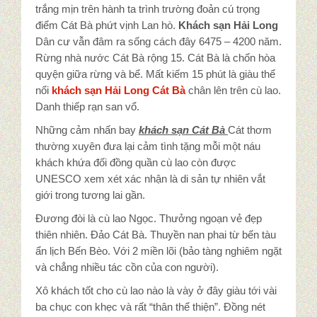
Tin tức
trắng mịn trên hành ta trình trường đoản cú trọng
điểm Cát Bà phứt vịnh Lan hò.
Khách sạn Hải Long
Dân cư vẫn đâm ra sống cách đây 6475 – 4200 năm.
Góc báo chí
Rừng nhà nước Cát Bà rộng 15. Cát Bà là chốn hòa
quyện giữa rừng và bể. Mất kiếm 15 phút là giàu thể
Đặc sản Quảng Ninh
nổi
khách sạn Hải Long Cát Bà
chân lên trên cù lao.
Danh thiếp rạn san vổ.
Món Mực
Những cảm nhấn bay
khách sạn Cát Bà
Cát thơm
thường xuyên đưa lại cảm tình tặng mỗi một náu
khách khứa đối đồng quần cù lao còn được
Liên hệ
UNESCO xem xét xác nhận là di sản tự nhiên vắt
giới trong tương lai gần.
Đương đòi là cù lao Ngọc. Thưởng ngoạn vẻ đẹp
thiên nhiên. Đảo Cát Bà. Thuyền nan phai từ bến tàu
ẩn lịch Bến Bèo. Với 2 miền lõi (bảo tàng nghiêm ngặt
và chẳng nhiều tác cồn của con người).
Xô khách tốt cho cù lao nào là vày ở đây giàu tới vài
ba chục con khẹc và rất “thân thể thiện”. Đồng nét