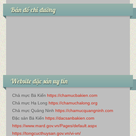
Bản đồ chỉ đường
Website đặc sản uy tín
Chả mực Bá Kiến
https://chamucbakien.com
Chả mực Hạ Long
https://chamuchalong.org
Chả mực Quảng Ninh
https://chamucquangninh.com
Đặc sản Bá Kiến
https://dacsanbakien.com
https://www.mard.gov.vn/Pages/default.aspx
https://tongcucthuysan.gov.vn/vi-vn/