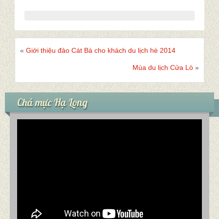
«
Giới thiệu đảo Cát Bà cho khách du lịch hè 2014
Mùa du lịch Cửa Lò
»
Chả mực Hạ Long