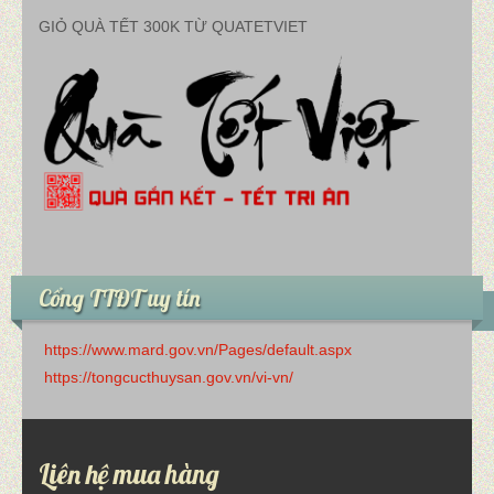
GIỎ QUÀ TẾT 300K TỪ QUATETVIET
Cổng TTĐT uy tín
https://www.mard.gov.vn/Pages/default.aspx
https://tongcucthuysan.gov.vn/vi-vn/
Liên hệ mua hàng