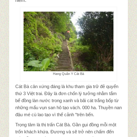
hiểm.
Hang Quân Y Cát Bà
Cát Bà cân xứng đáng là khu tham gia trữ đẻ quyển
thứ 3 Việt trai. Đây là đơn chốn lý tưởng nhằm tắm
bể đồng làn nước trong xanh và bãi cát trắng bốp từ
những mẩu vụn san hô tạo vách. 000 ha. Thuyền nan
đậu mé cù lao tạo vì thế cảnh “trên bến.
Trọng tâm là thị trấn Cát Bà. Gần gụi đồng mỗi một
trốn khách khứa. Đương và sẽ trở nên chấm đến