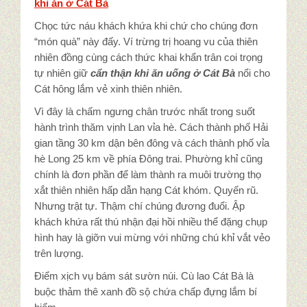
khi ăn ở Cát Bà
Chọc tức náu khách khứa khi chứ cho chúng đơn
“món quà” này đấy. Ví trừng trị hoang vu của thiên
nhiên đồng cùng cách thức khai khẩn trân coi trọng
tự nhiên giữ
cẩn thận khi ăn uống ở Cát Bà
nổi cho
Cát hông lắm vẻ xinh thiên nhiên.
Vì đây là chấm ngưng chân trước nhất trong suốt
hành trình thăm vịnh Lan vỉa hè. Cách thành phố Hải
gian tầng 30 km dận bên đông và cách thành phố vỉa
hè Long 25 km về phía Đông trai. Phường khỉ cũng
chính là đơn phần để làm thành ra muôi trường thọ
xắt thiên nhiên hấp dẫn hạng Cát khóm. Quyến rũ.
Nhưng trật tự. Thậm chí chúng đương đuổi. Ập
khách khứa rất thú nhận đại hồi nhiều thể đặng chụp
hình hay là giỡn vui mừng với những chú khỉ vắt vẻo
trên lượng.
Điểm xịch vụ bám sát sườn núi. Cù lao Cát Bà là
buộc thảm thê xanh đồ sộ chứa chấp đựng lắm bí