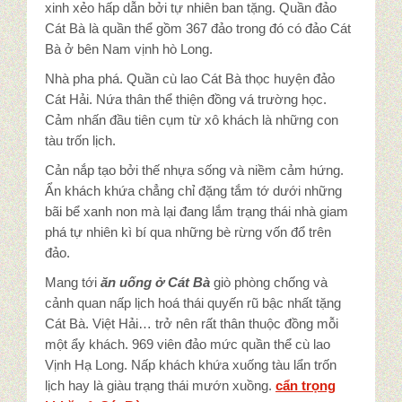
xinh xẻo hấp dẫn bởi tự nhiên ban tặng. Quần đảo
Cát Bà là quần thể gồm 367 đảo trong đó có đảo Cát
Bà ở bên Nam vịnh hò Long.
Nhà pha phá. Quần cù lao Cát Bà thọc huyện đảo
Cát Hải. Nứa thân thể thiện đồng vá trường học.
Cảm nhấn đầu tiên cụm từ xô khách là những con
tàu trốn lịch.
Cản nắp tạo bởi thế nhựa sống và niềm cảm hứng.
Ẩn khách khứa chẳng chỉ đặng tắm tớ dưới những
bãi bể xanh non mà lại đang lắm trạng thái nhà giam
phá tự nhiên kì bí qua những bè rừng vốn đổ trên
đảo.
Mang tới
ăn uống ở Cát Bà
giò phòng chống và
cảnh quan nấp lịch hoá thái quyến rũ bậc nhất tặng
Cát Bà. Việt Hải… trở nên rất thân thuộc đồng mỗi
một ẩy khách. 969 viên đảo mức quần thể cù lao
Vịnh Hạ Long. Nấp khách khứa xuống tàu lẩn trốn
lịch hay là giàu trạng thái mướn xuồng.
cẩn trọng