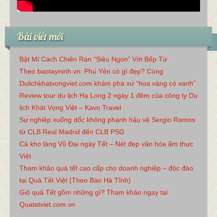
Bài viết mới
Bật Mí Cách Chiên Rán “Siêu Ngon” Với Bếp Từ
Theo baotayninh.vn: Phú Yên có gì đẹp? Cùng
Dulichkhatvongviet.com khám phá xứ “hoa vàng cỏ xanh”
Review tour du lịch Hạ Long 2 ngày 1 đêm của công ty Du
lịch Khát Vọng Việt – Kavo Travel
Sự nghiệp xuống dốc không phanh hậu vệ Sergio Ramos
từ CLB Real Madrid đến CLB PSG
Cá kho làng Vũ Đại ngày Tết – Nét đẹp văn hóa ẩm thực
Việt
Tham khảo quà tết cao cấp cho doanh nghiệp – độc đáo
tại Quà Tết Việt (Theo Báo Hà Tĩnh)
Giỏ quà Tết gồm những gì? Tham khảo ngay tại
Quatetviet.com.vn