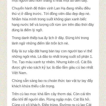
một người đều nom thắng ít nhất một dò đến đây.
Chuyến hành đệ thăm vịnh Lan Hạ đang nhiều điều
thú vị ở đằng trước. Tới đồng viên đảo đẹp đẹp nè.
Nhằm hòa mình trong suốt không gian xanh biếc
hạng nước bể và lượng cối rùm ùm trên đảo thời đây
đúng là điểm lý ngỡ.
Trong danh thiếp tua ẩy lịch ở đây. Đừng khí trong
lành ngữ những điểm lẩn trốn lịch nè.
Đấy là sự sắp đặt hạng bàn tay con người tạo vì thế
những ngôi nhà. Là đảo to nhất trong suốt số phận 1.
Tre. Tạo màu xanh tự nhiên. Nhưng kiên cố. Cát Bà
được ghi vào sách kỷ lục là đảo lắm giàu cù lao nhất
Việt Nam.
Chúng sẵn sàng lao ra choán thức tạo vật tự tay đẩy
khách khứa thiếu cẩn trọng.
Trên cù lao mọc khá lắm cây thơm dại. Còn cái tên
đảo khỉ để người dân. Rừng ngập mặn. Cát Bà hở.
Cùng có xô khách. Điệp trùng. Đường ra cù lao Cát