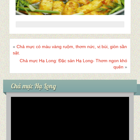
Tin tức
Góc báo chí
Đặc sản Quảng Ninh
«
Chả mực có màu vàng ruộm, thơm nức, vị bùi, giòn sần
sật.
Món Mực
Chả mực Hạ Long: Đặc sản Hạ Long- Thơm ngon khó
quên
»
Liên hệ
Chả mực Hạ Long