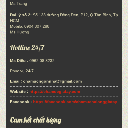
Ms Trang
Đại lý số 2:
Số 133 đường Đồng Đen, P12, Q Tân Bình, Tp
HCM.
Mobile: 0904.307.288
Ms Hương
Hotline 24/7
Ms Diệu :
0962 08 3232
Phục vụ 24/7
Email:
chamucngonnhat@gmail.com
Website :
https://chamucgiatay.com
Facebook :
https://facebook.com/chamuchalonggiatay
Cam kết chất lượng