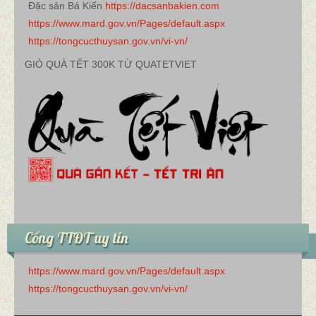
Đặc sản Bá Kiến
https://dacsanbakien.com
https://www.mard.gov.vn/Pages/default.aspx
https://tongcucthuysan.gov.vn/vi-vn/
GIỎ QUÀ TẾT 300K TỪ QUATETVIET
Cổng TTĐT uy tín
https://www.mard.gov.vn/Pages/default.aspx
https://tongcucthuysan.gov.vn/vi-vn/