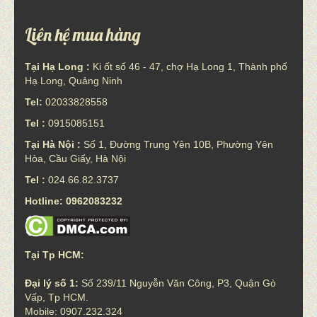
Liên hệ mua hàng
Tại Hạ Long :
Ki ốt số 46 - 47, chợ Hạ Long 1, Thành phố
Hạ Long, Quảng Ninh
Tel:
02033828558
Tel :
0915085151
Tại Hà Nội :
Số 1, Đường Trung Yên 10B, Phường Yên
Hòa, Cầu Giấy, Hà Nội
Tel :
024.66.82.3737
Hotline: 0962083232
Tại Tp HCM:
Đại lý số 1:
Số 239/11 Nguyễn Văn Công, P3, Quận Gò
Vấp, Tp HCM.
Mobile: 0907.232.324