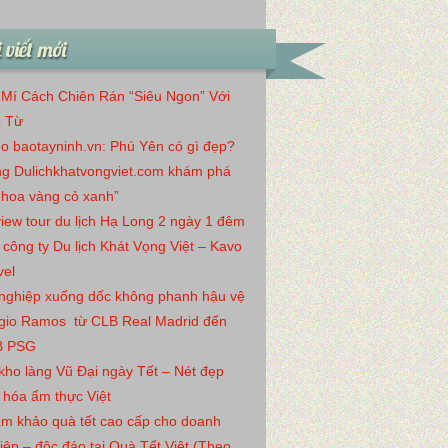
 viết mới
 Mí Cách Chiên Rán “Siêu Ngon” Với
 Từ
o baotayninh.vn: Phú Yên có gì đẹp?
g Dulichkhatvongviet.com khám phá
“hoa vàng cỏ xanh”
iew tour du lịch Hạ Long 2 ngày 1 đêm
 công ty Du lịch Khát Vọng Việt – Kavo
vel
nghiệp xuống dốc không phanh hậu vệ
gio Ramos từ CLB Real Madrid đến
B PSG
kho làng Vũ Đại ngày Tết – Nét đẹp
 hóa ẩm thực Việt
m khảo quà tết cao cấp cho doanh
iệp – độc đáo tại Quà Tết Việt (Theo