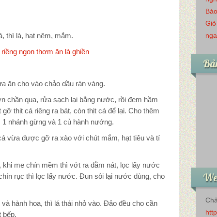
Báo
Giỏ
, thì là, hạt nêm, mắm.
nga
 riềng ngon thơm ăn là ghiền
Bản
a ăn cho vào chảo dầu rán vàng.
n chần qua, rửa sạch lại bằng nước, rồi đem hầm
ỡ thịt cá riêng ra bát, còn thịt cá để lại. Cho thêm
 1 nhánh gừng và 1 củ hành nướng.
 cá vừa được gỡ ra xào với chút mắm, hạt tiêu và tí
khi me chín mềm thì vớt ra dằm nát, lọc lấy nước
Web
hín rục thì lọc lấy nước. Đun sôi lại nước dùng, cho
Chả
 và hành hoa, thì lá thái nhỏ vào. Đảo đều cho cần
htt
t bếp.