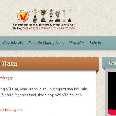
Góc báo chí
Đặc sản Quảng Ninh
Món Mực
Liên hệ
a Trang
Chả
mỗi ngày
.
àng Vũ Đại
, Nha Trang lại thu hút người dân bởi
bún
à chứa ít cholestorol, thích hợp với bữa ăn lành
 ở đâu uy tín