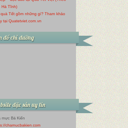
 Hà Tĩnh)
 quà Tết gồm những gì? Tham khảo
y tại Quatetviet.com.vn
 đồ chỉ đường
site đặc sản uy tín
 mực Bá Kiến
ps://chamucbakien.com