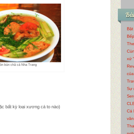
Bài
Bật
Bếp
The
Cùn
xứ 
ón bún chả cá Nha Trang
Rev
của
Tra
Sự 
Ser
CL
c bất kỳ loại xương cá to nào)
Cá 
văn
Tha
ngh