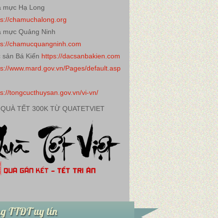
 mực Hạ Long
ps://chamuchalong.org
 mực Quảng Ninh
ps://chamucquangninh.com
 sản Bá Kiến
https://dacsanbakien.com
ps://www.mard.gov.vn/Pages/default.asp
ps://tongcucthuysan.gov.vn/vi-vn/
 QUÀ TẾT 300K TỪ QUATETVIET
g TTĐT uy tín