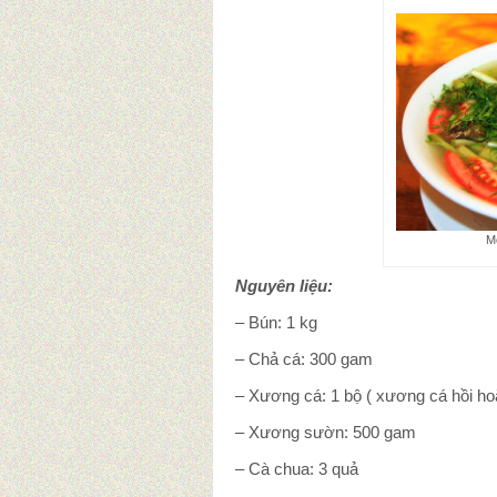
M
Nguyên liệu:
– Bún: 1 kg
– Chả cá: 300 gam
– Xương cá: 1 bộ ( xương cá hồi hoặ
– Xương sườn: 500 gam
– Cà chua: 3 quả