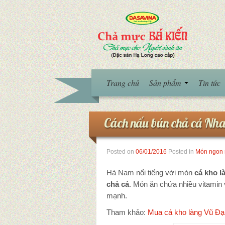
Trang chủ
Sản phẩm
Tin tức
Cách nấu bún chả cá Nh
Posted on
06/01/2016
Posted in
Món ngon 
Hà Nam nổi tiếng với món
cá kho l
chả cá
. Món ăn chứa nhiều vitamin v
mạnh.
Tham khảo:
Mua cá kho làng Vũ Đại