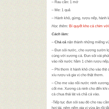
– Rau cần: 1 mớ
– Me: 1 quả
– Hành khô, gừng, rượu nếp, hành lá
Học thêm:
Bí quyết kho cá chim với
Cách làm:
–
Chả cá
nặn thành những miếng vừ
– Đun sôi nước, cho xương sườn lợ
cùng với xương cá. Đun sôi vài phút g
vào nồi nước hầm 1 chén rượu nếp,
– Phi thơm ít hành khô cho vào thịt
xíu rượu và gia vị cho thật thơm.
– Cho me vào nồi nước ninh xương, 
cốt me. Xương cá ninh cho đến khi c
cà chua thái lát và chả cá vào.
-Tiếp tục đun sôi sau đó cho rau cần
hơi tái, nêm nếm gia vị vừa ăn rồi tắ