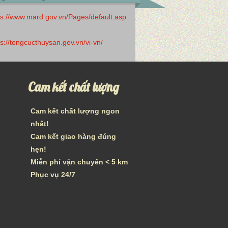
ps://www.mard.gov.vn/Pages/default.asp
ps://tongcucthuysan.gov.vn/vi-vn/
Cam kết chất lượng
Cam kết chất lượng ngon
nhất!
Cam kết giao hàng đúng
hẹn!
Miễn phí vận chuyển < 5 km
Phục vụ 24/7