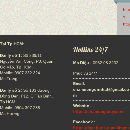
htt
x
htt
Tại Tp HCM:
Hotline 24/7
Đại lý số 1:
Số 239/11
Nguyễn Văn Công, P3, Quận
Ms Diệu :
0962 08 3232
Gò Vấp, Tp HCM.
Mobile: 0907.232.324
Phục vụ 24/7
Ms Trang
Email:
chamucngonnhat@gmail.co
Đại lý số 2:
Số 133 đường
m
Đồng Đen, P12, Q Tân Bình,
Tp HCM.
Website :
Mobile: 0904.307.288
https://chamucgiatay.com
Ms Hương
Facebook :
https://facebook.com/chamu