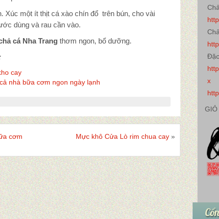
Chả
 Xúc một ít thịt cá xào chín đổ trên bún, cho vài
htt
nước dùng và rau cần vào.
Chả
chả cá Nha Trang
thơm ngon, bổ dưỡng.
htt
Đặc
:
htt
kho cay
x
 cả nhà bữa cơm ngon ngày lạnh
htt
GIỎ
bữa cơm
Mực khô Cửa Lò rim chua cay
»
Cổn