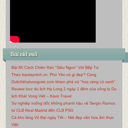
Bài viết mới
Bật Mí Cách Chiên Rán “Siêu Ngon” Với Bếp Từ
Theo baotayninh.vn: Phú Yên có gì đẹp? Cùng
Dulichkhatvongviet.com khám phá xứ “hoa vàng cỏ xanh”
Review tour du lịch Hạ Long 2 ngày 1 đêm của công ty Du
lịch Khát Vọng Việt – Kavo Travel
Sự nghiệp xuống dốc không phanh hậu vệ Sergio Ramos
từ CLB Real Madrid đến CLB PSG
Cá kho làng Vũ Đại ngày Tết – Nét đẹp văn hóa ẩm thực
Việt