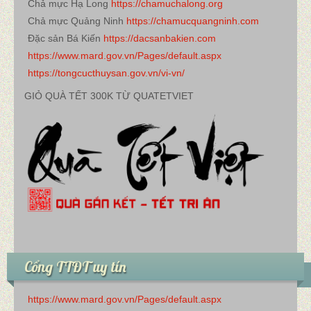
Chả mực Hạ Long
https://chamuchalong.org
Chả mực Quảng Ninh
https://chamucquangninh.com
Đặc sản Bá Kiến
https://dacsanbakien.com
https://www.mard.gov.vn/Pages/default.aspx
https://tongcucthuysan.gov.vn/vi-vn/
GIỎ QUÀ TẾT 300K TỪ QUATETVIET
Cổng TTĐT uy tín
https://www.mard.gov.vn/Pages/default.aspx