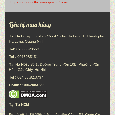
https://tongcucthuysan.gov.vn/vi-vn/
Liên hệ mua hàng
Tại Hạ Long :
Ki ốt số 46 - 47, chợ Hạ Long 1, Thành phố
Hạ Long, Quảng Ninh
Tel:
02033828558
Tel :
0915085151
Tại Hà Nội :
Số 1, Đường Trung Yên 10B, Phường Yên
Hòa, Cầu Giấy, Hà Nội
Tel :
024.66.82.3737
Hotline: 0962083232
Tại Tp HCM:
Đại lý số 1:
Số 239/11 Nguyễn Văn Công, P3, Quận Gò