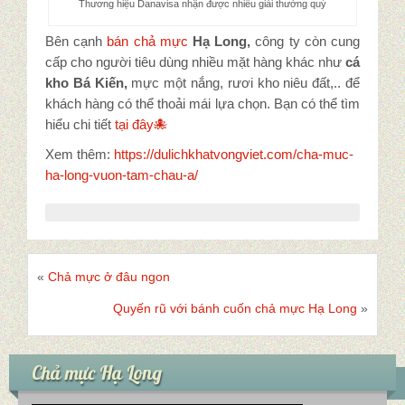
Thương hiệu Danavisa nhận được nhiều giải thưởng quý
Bên cạnh
bán chả mực
Hạ Long,
công ty còn cung
cấp cho người tiêu dùng nhiều mặt hàng khác như
cá
kho Bá Kiến,
mực một nắng, rươi kho niêu đất,.. để
khách hàng có thể thoải mái lựa chọn. Bạn có thể tìm
hiểu chi tiết
tại đây🐙
Xem thêm:
https://dulichkhatvongviet.com/cha-muc-
ha-long-vuon-tam-chau-a/
«
Chả mực ở đâu ngon
Quyến rũ với bánh cuốn chả mực Hạ Long
»
Chả mực Hạ Long