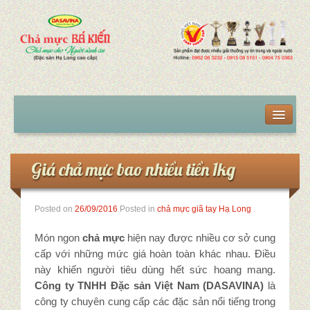
Trang chủ
Sản phẩm
Giá chả mực bao nhiều tiền 1kg
Chả mực giã tay
Posted on
26/09/2016
Posted in
chả mực giã tay Hạ Long
.
Chả mực giã tay VIP
Món ngon
chả mực
hiện nay được nhiều cơ sở cung
Chả mực giã tay hút chân không
cấp với những mức giá hoàn toàn khác nhau. Điều
này khiến người tiêu dùng hết sức hoang mang.
Mua chả mực tại Hà Nội
Công ty TNHH Đặc sản Việt Nam (DASAVINA)
là
công ty chuyên cung cấp các đặc sản nổi tiếng trong