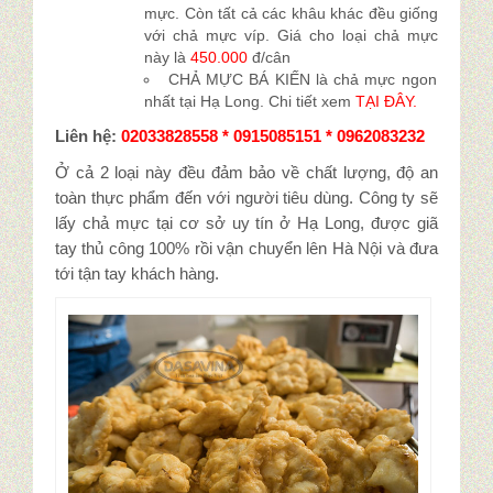
mực. Còn tất cả các khâu khác đều giống
với chả mực víp. Giá cho loại chả mực
này là
450.000
đ/cân
CHẢ MỰC BÁ KIẾN là chả mực ngon
nhất tại Hạ Long. Chi tiết xem
TẠI ĐÂY.
Liên hệ:
02033828558 * 0915085151 * 0962083232
Ở cả 2 loại này đều đảm bảo về chất lượng, độ an
toàn thực phẩm đến với người tiêu dùng. Công ty sẽ
lấy chả mực tại cơ sở uy tín ở Hạ Long, được giã
tay thủ công 100% rồi vận chuyển lên Hà Nội và đưa
tới tận tay khách hàng.