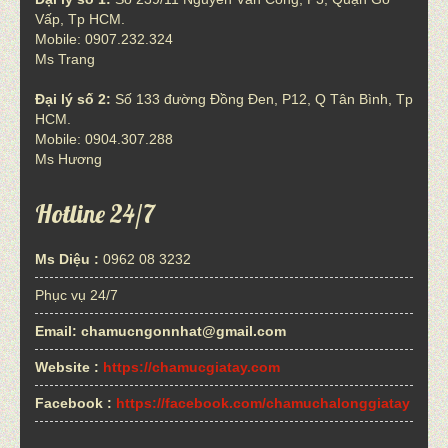
Vấp, Tp HCM.
Mobile: 0907.232.324
Ms Trang
Đại lý số 2:
Số 133 đường Đồng Đen, P12, Q Tân Bình, Tp
HCM.
Mobile: 0904.307.288
Ms Hương
Hotline 24/7
Ms Diệu :
0962 08 3232
Phục vụ 24/7
Email:
chamucngonnhat@gmail.com
Website :
https://chamucgiatay.com
Facebook :
https://facebook.com/chamuchalonggiatay