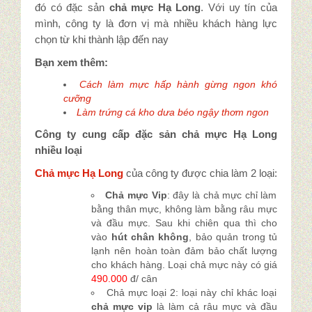
Tin tức
đó có đặc sản
chả mực Hạ Long
. Với uy tín của
mình, công ty là đơn vị mà nhiều khách hàng lực
chọn từ khi thành lập đến nay
Góc báo chí
Bạn xem thêm:
Đặc sản Quảng Ninh
Cách làm mực hấp hành gừng ngon khó
cưỡng
Làm trứng cá kho dưa béo ngậy thơm ngon
Món Mực
Công ty cung cấp đặc sản chả mực Hạ Long
nhiều loại
Liên hệ
Chả mực Hạ Long
của công ty được chia làm 2 loại:
Chả mực Vip
: đây là chả mực chỉ làm
bằng thân mực, không làm bằng râu mực
và đầu mực. Sau khi chiên qua thì cho
vào
hút chân không
, bảo quản trong tủ
lạnh nên hoàn toàn đảm bảo chất lượng
cho khách hàng. Loại chả mực này có giá
490.000
đ/ cân
Chả mực loại 2: loại này chỉ khác loại
chả mực vip
là làm cả râu mực và đầu