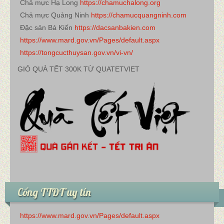
Chả mực Hạ Long
https://chamuchalong.org
Chả mực Quảng Ninh
https://chamucquangninh.com
Đặc sản Bá Kiến
https://dacsanbakien.com
https://www.mard.gov.vn/Pages/default.aspx
https://tongcucthuysan.gov.vn/vi-vn/
GIỎ QUÀ TẾT 300K TỪ QUATETVIET
Cổng TTĐT uy tín
https://www.mard.gov.vn/Pages/default.aspx