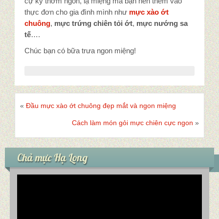
cự kỳ thơm ngon, lạ miệng mà bạn nên thêm vào
thực đơn cho gia đình mình như
mực xào ớt
chuông
,
mực trứng chiên tỏi ớt
,
mực nướng sa
tế
….
Chúc bạn có bữa trưa ngon miệng!
«
Đầu mực xào ớt chuông đẹp mắt và ngon miệng
Cách làm món gỏi mực chiên cực ngon
»
Chả mực Hạ Long