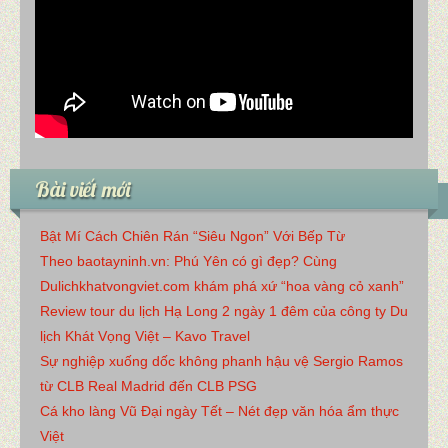
Bài viết mới
Bật Mí Cách Chiên Rán “Siêu Ngon” Với Bếp Từ
Theo baotayninh.vn: Phú Yên có gì đẹp? Cùng
Dulichkhatvongviet.com khám phá xứ “hoa vàng cỏ xanh”
Review tour du lịch Hạ Long 2 ngày 1 đêm của công ty Du
lịch Khát Vọng Việt – Kavo Travel
Sự nghiệp xuống dốc không phanh hậu vệ Sergio Ramos
từ CLB Real Madrid đến CLB PSG
Cá kho làng Vũ Đại ngày Tết – Nét đẹp văn hóa ẩm thực
Việt