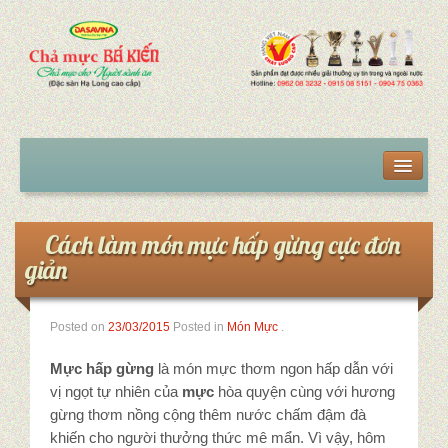
Trang chủ
Sản phẩm
Cách làm món mực hấp gừng cực đơn
giản
Chả mực giã tay
Chả mực giã tay VIP
Posted on
23/03/2015
Posted in
Món Mực
.
Chả mực giã tay hút chân không
Mực hấp gừng
là món mực thơm ngon hấp dẫn với
vị ngọt tự nhiên của
mực
hòa quyện cùng với hương
Mua chả mực tại Hà Nội
gừng thơm nồng cộng thêm nước chấm đậm đà
khiến cho người thưởng thức mê mẩn. Vì vậy, hôm