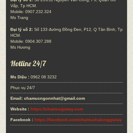
Vấp, Tp HCM.
Mobile: 0907.232.324
Ms Trang
Đại lý số 2:
Số 133 đường Đồng Đen, P12, Q Tân Bình, Tp
HCM.
Mobile: 0904.307.288
Ms Hương
Hotline 24/7
Ms Diệu :
0962 08 3232
Phục vụ 24/7
Email:
chamucngonnhat@gmail.com
Website :
https://chamucgiatay.com
Facebook :
https://facebook.com/chamuchalonggiatay