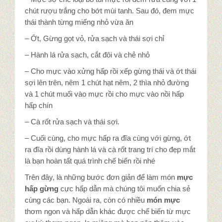
chút rượu trắng cho bớt mùi tanh. Sau đó, đem mực
thái thành từng miếng nhỏ vừa ăn
– Ớt, Gừng gọt vỏ, rửa sạch và thái sợi chỉ
– Hành lá rửa sạch, cắt đôi và chẻ nhỏ
– Cho mực vào xửng hấp rồi xếp gừng thái và ớt thái
sợi lên trên, nêm 1 chút hạt nêm, 2 thìa nhỏ đường
và 1 chút muối vào mực rồi cho mực vào nồi hấp
hấp chín
– Cà rốt rửa sạch và thái sợi.
– Cuối cùng, cho mực hấp ra đĩa cùng với gừng, ớt
ra đĩa rồi dùng hành lá và cà rốt trang trí cho đẹp mắt
là bạn hoàn tất quá trình chế biến rồi nhé
Trên đây, là những bước đơn giản để làm món
mực
hấp gừng
cực hấp dẫn mà chúng tôi muốn chia sẻ
cùng các bạn. Ngoài ra, còn có nhiều
món mực
thơm ngon và hấp dẫn khác được chế biến từ mực