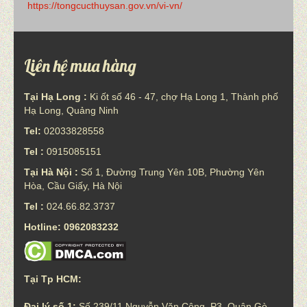
https://tongcucthuysan.gov.vn/vi-vn/
Liên hệ mua hàng
Tại Hạ Long :
Ki ốt số 46 - 47, chợ Hạ Long 1, Thành phố
Hạ Long, Quảng Ninh
Tel:
02033828558
Tel :
0915085151
Tại Hà Nội :
Số 1, Đường Trung Yên 10B, Phường Yên
Hòa, Cầu Giấy, Hà Nội
Tel :
024.66.82.3737
Hotline: 0962083232
Tại Tp HCM:
Đại lý số 1:
Số 239/11 Nguyễn Văn Công, P3, Quận Gò