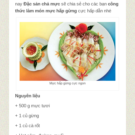
Tin tức
nay
Đặc sản chả mực
sẽ chia sẻ cho các bạn
công
thức làm món mực hấp gừng
cực hấp dẫn nhé
Góc báo chí
Đặc sản Quảng Ninh
Món Mực
Liên hệ
Mực hấp gừng cực ngon
Nguyên liệu
+ 500 g mực tươi
+ 1 củ gừng
+ 1 củ cà rốt