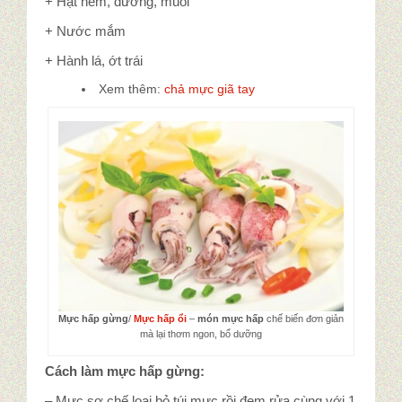
+ Hạt nêm, đường, muối
+ Nước mắm
+ Hành lá, ớt trái
Xem thêm:
chả mực giã tay
Mực hấp gừng
/
Mực hấp ổi
–
món mực hấp
chế biến đơn giản
mà lại thơm ngon, bổ dưỡng
Cách làm mực hấp gừng:
– Mực sơ chế loại bỏ túi mực rồi đem rửa cùng với 1