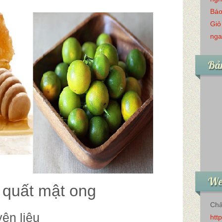
Báo
Giỏ
nga
Bản
Web
quất mật ong
Chả
ên liệu
htt