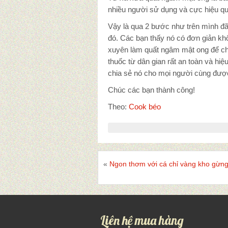
nhiều người sử dụng và cực hiệu quả,
Vậy là qua 2 bước như trên mình 
đó. Các bạn thấy nó có đơn giản k
xuyên làm quất ngâm mật ong để ch
thuốc từ dân gian rất an toàn và hi
chia sẻ nó cho mọi người cùng được
Chúc các bạn thành công!
Theo:
Cook béo
«
Ngon thơm với cá chỉ vàng kho gừn
Liên hệ mua hàng