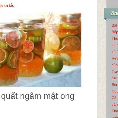
à sả tắc
Bài
Bật
Bếp
The
Cùn
xứ 
Rev
của
Tra
Sự 
Ser
CL
 quất ngâm mật ong
Cá 
văn
Tha
ngh