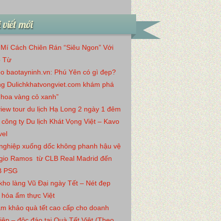
 viết mới
 Mí Cách Chiên Rán “Siêu Ngon” Với
 Từ
o baotayninh.vn: Phú Yên có gì đẹp?
g Dulichkhatvongviet.com khám phá
“hoa vàng cỏ xanh”
iew tour du lịch Hạ Long 2 ngày 1 đêm
 công ty Du lịch Khát Vọng Việt – Kavo
vel
nghiệp xuống dốc không phanh hậu vệ
gio Ramos từ CLB Real Madrid đến
B PSG
kho làng Vũ Đại ngày Tết – Nét đẹp
 hóa ẩm thực Việt
m khảo quà tết cao cấp cho doanh
iệp – độc đáo tại Quà Tết Việt (Theo