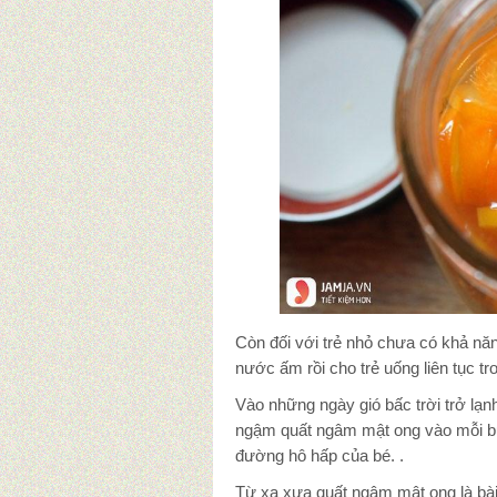
Còn đối với trẻ nhỏ chưa có khả nă
nước ấm rồi cho trẻ uống liên tục 
Vào những ngày gió bấc trời trở lạ
ngậm quất ngâm mật ong vào mỗi buổ
đường hô hấp của bé. .
Từ xa xưa quất ngâm mật ong là bài 