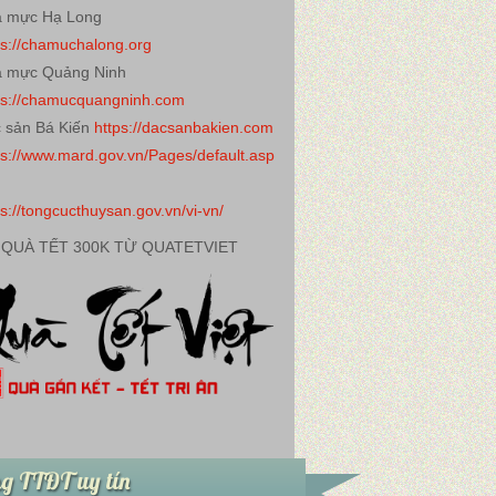
 mực Hạ Long
ps://chamuchalong.org
 mực Quảng Ninh
ps://chamucquangninh.com
 sản Bá Kiến
https://dacsanbakien.com
ps://www.mard.gov.vn/Pages/default.asp
ps://tongcucthuysan.gov.vn/vi-vn/
 QUÀ TẾT 300K TỪ QUATETVIET
g TTĐT uy tín