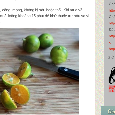
Chả
 căng, mọng, không bị sâu hoặc thối. Khi mua về
htt
uối loãng khoảng 15 phút để khử thuốc trừ sâu và vi
Chả
.
htt
Đặc
htt
x
htt
GIỎ
Cổn