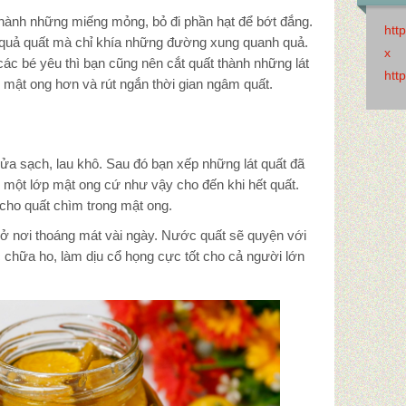
 thành những miếng mỏng, bỏ đi phần hạt để bớt đắng.
htt
 quả quất mà chỉ khía những đường xung quanh quả.
x
ác bé yêu thì bạn cũng nên cắt quất thành những lát
htt
mật ong hơn và rút ngắn thời gian ngâm quất.
 rửa sạch, lau khô. Sau đó bạn xếp những lát quất đã
 một lớp mật ong cứ như vậy cho đến khi hết quất.
 cho quất chìm trong mật ong.
ể ở nơi thoáng mát vài ngày. Nước quất sẽ quyện với
 chữa ho, làm dịu cổ họng cực tốt cho cả người lớn