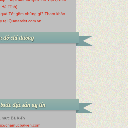
 Hà Tĩnh)
 quà Tết gồm những gì? Tham khảo
y tại Quatetviet.com.vn
 đồ chỉ đường
site đặc sản uy tín
 mực Bá Kiến
ps://chamucbakien.com