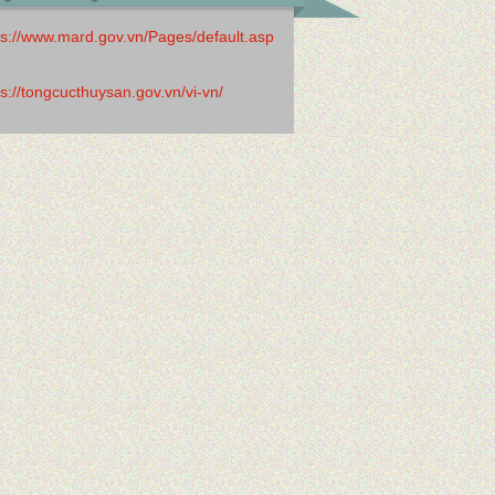
ps://www.mard.gov.vn/Pages/default.asp
ps://tongcucthuysan.gov.vn/vi-vn/