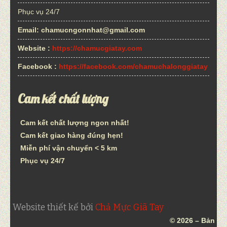
Phục vụ 24/7
Email:
chamucngonnhat@gmail.com
Website :
https://chamucgiatay.com
Facebook :
https://facebook.com/chamuchalonggiatay
Cam kết chất lượng
Cam kết chất lượng ngon nhất!
Cam kết giao hàng đúng hẹn!
Miễn phí vận chuyển < 5 km
Phục vụ 24/7
Website thiết kế bởi
Chả Mực Giã Tay
© 2026 – Bản