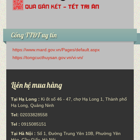
Cổng TTĐT uy tín
https://www.mard.gov.vn/Pages/default.aspx
https://tongcucthuysan.gov.vn/vi-vn/
Liên hệ mua hàng
Tại Hạ Long :
Ki ốt số 46 - 47, chợ Hạ Long 1, Thành phố
Hạ Long, Quảng Ninh
Tel:
02033828558
Tel :
0915085151
Tại Hà Nội :
Số 1, Đường Trung Yên 10B, Phường Yên
Hòa, Cầu Giấy, Hà Nội