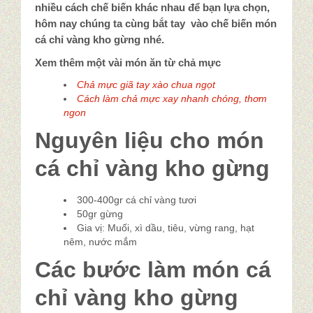
Tin tức
nhiều cách chế biến khác nhau để bạn lựa chọn,
hôm nay chúng ta cùng bắt tay vào chế biến món
cá chỉ vàng kho gừng nhé.
Góc báo chí
Xem thêm một vài món ăn từ chả mực
Đặc sản Quảng Ninh
Chả mực giã tay xào chua ngọt
Cách làm chả mực xay nhanh chóng, thơm
ngon
Món Mực
Nguyên liệu cho món
cá chỉ vàng kho gừng
Liên hệ
300-400gr cá chỉ vàng tươi
50gr gừng
Gia vị: Muối, xì dầu, tiêu, vừng rang, hạt
nêm, nước mắm
Các bước làm món cá
chỉ vàng kho gừng