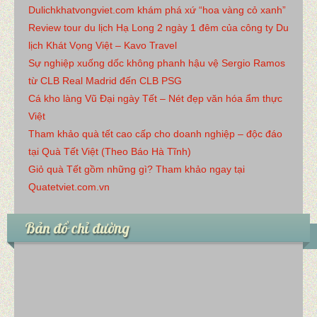
Dulichkhatvongviet.com khám phá xứ “hoa vàng cỏ xanh”
Review tour du lịch Hạ Long 2 ngày 1 đêm của công ty Du
lịch Khát Vọng Việt – Kavo Travel
Sự nghiệp xuống dốc không phanh hậu vệ Sergio Ramos
từ CLB Real Madrid đến CLB PSG
Cá kho làng Vũ Đại ngày Tết – Nét đẹp văn hóa ẩm thực
Việt
Tham khảo quà tết cao cấp cho doanh nghiệp – độc đáo
tại Quà Tết Việt (Theo Báo Hà Tĩnh)
Giỏ quà Tết gồm những gì? Tham khảo ngay tại
Quatetviet.com.vn
Bản đồ chỉ đường