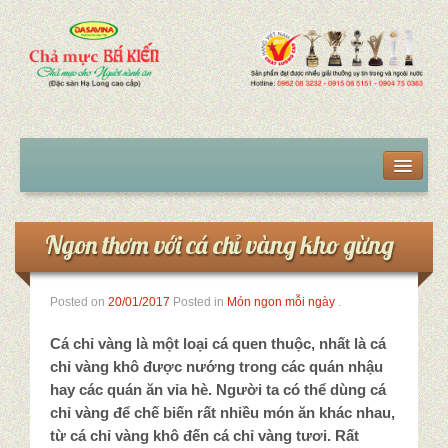
Trang chủ
Sản phẩm
Ngon thơm với cá chỉ vàng kho gừng
Chả mực giã tay
Posted on
20/01/2017
Posted in
Món ngon mỗi ngày
.
Chả mực giã tay VIP
Cá chỉ vàng là một loại cá quen thuộc, nhất là cá
Chả mực giã tay hút chân không
chỉ vàng khô được nướng trong các quán nhậu
hay các quán ăn vỉa hè. Người ta có thể dùng cá
Mua chả mực tại Hà Nội
chỉ vàng để chế biến rất nhiều món ăn khác nhau,
từ cá chỉ vàng khô đến cá chỉ vàng tươi. Rất