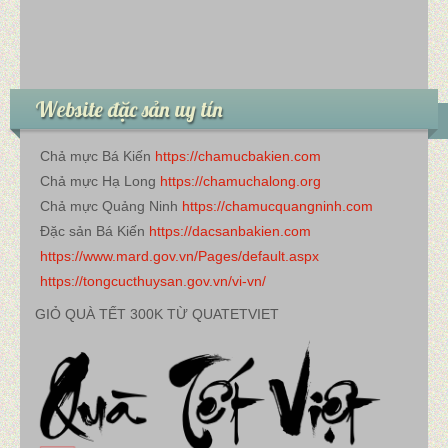
Website đặc sản uy tín
Chả mực Bá Kiến
https://chamucbakien.com
Chả mực Hạ Long
https://chamuchalong.org
Chả mực Quảng Ninh
https://chamucquangninh.com
Đặc sản Bá Kiến
https://dacsanbakien.com
https://www.mard.gov.vn/Pages/default.aspx
https://tongcucthuysan.gov.vn/vi-vn/
GIỎ QUÀ TẾT 300K TỪ QUATETVIET