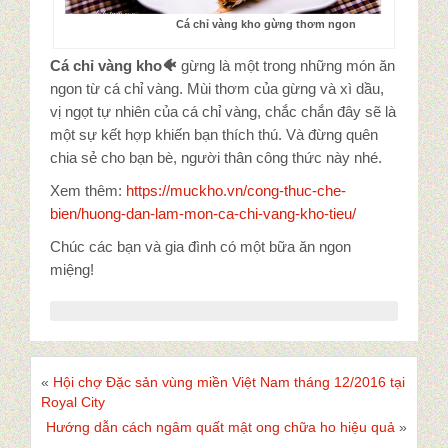
Cá chỉ vàng kho gừng thơm ngon
Cá chỉ vàng kho🐠
gừng là một trong những món ăn
ngon từ cá chỉ vàng. Mùi thơm của gừng và xì dầu,
vị ngọt tự nhiên của cá chỉ vàng, chắc chắn đây sẽ là
một sự kết hợp khiến bạn thích thú. Và đừng quên
chia sẻ cho bạn bè, người thân công thức này nhé.
Xem thêm:
https://muckho.vn/cong-thuc-che-
bien/huong-dan-lam-mon-ca-chi-vang-kho-tieu/
Chúc các bạn và gia đình có một bữa ăn ngon
miệng!
«
Hội chợ Đặc sản vùng miền Việt Nam tháng 12/2016 tại
Royal City
Hướng dẫn cách ngâm quất mật ong chữa ho hiệu quả
»