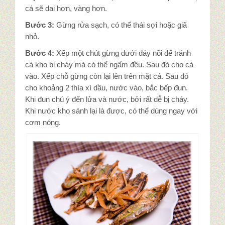
cá sẽ dai hơn, vàng hơn.
Bước 3:
Gừng rửa sạch, có thể thái sợi hoặc giã
nhỏ.
Bước 4:
Xếp một chút gừng dưới đáy nồi để tránh
cá kho bị cháy mà có thể ngấm đều. Sau đó cho cá
vào. Xếp chỗ gừng còn lại lên trên mặt cá. Sau đó
cho khoảng 2 thìa xì dầu, nước vào, bắc bếp đun.
Khi đun chú ý đến lửa và nước, bởi rất dễ bị cháy.
Khi nước kho sánh lại là được, có thể dùng ngay với
cơm nóng.